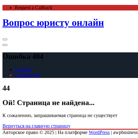
Перейти
Request a Callback
к
содержимому
Вопрос юристу онлайн
Основное
меню
Ошибка 404
Главная
Ошибка 404
4
4
Ой! Страница не найдена...
К сожалению, запрашиваемая страница не существует
Вернуться на главную страницу
Авторское право © 2025 | На платформе
WordPress
|
awpbusiness